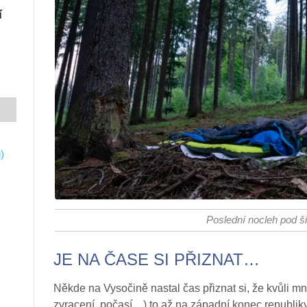
í
)
Poslední nocleh pod š
JE NA ČASE SI PŘIZNAT…
Někde na Vysočině nastal čas přiznat si, že kvůli m
zvracení, počasí…) to až na západní konec republik