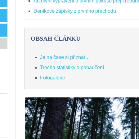
Archivní vyprávění o prvním pokusu přejít repub
Deníkové zápisky z prvního přechodu
OBSAH ČLÁNKU
Je na čase si přiznat…
Trocha statistiky a ponaučení
Fotogalerie