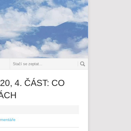
0, 4. ČÁST: CO
VÁCH
omentáře