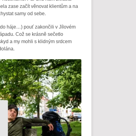
ela zase začít věnovat klientům a na
chystat samy od sebe.
 do háje…) pouť zakončili v Jílovém
západu. Což se krásně sečetlo
skyd a my mohli s klidným srdcem
dolána.