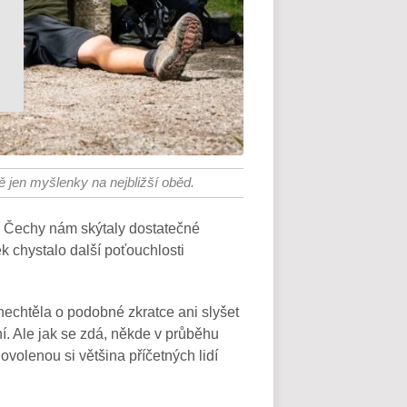
ě jen myšlenky na nejbližší oběd.
dní Čechy nám skýtaly dostatečné
k chystalo další poťouchlosti
echtěla o podobné zkratce ani slyšet
í. Ale jak se zdá, někde v průběhu
ovolenou si většina příčetných lidí