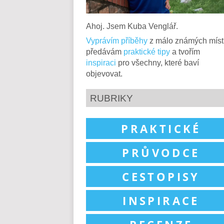
Ahoj. Jsem Kuba Venglář.
Vyprávím příběhy
z málo známých míst
předávám
praktické tipy
a tvořím
inspiraci
pro všechny, které baví
objevovat.
RUBRIKY
PRAKTICKÉ
PRŮVODCE
CESTOPISY
INSPIRACE