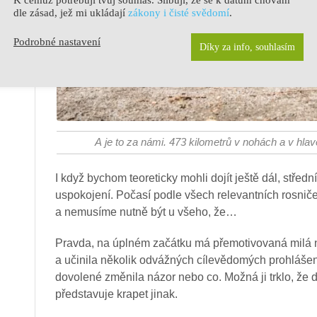
dle zásad, jež mi ukládají
zákony i čisté svědomí
.
Podrobné nastavení
Díky za info, souhlasím
A je to za námi. 473 kilometrů v nohách a v hlav
I když bychom teoreticky mohli dojít ještě dál, stře
uspokojení. Počasí podle všech relevantních rosniče
a nemusíme nutně být u všeho, že…
Pravda, na úplném začátku má přemotivovaná milá n
a učinila několik odvážných cílevědomých prohlášen
dovolené změnila názor nebo co. Možná ji trklo, že d
představuje krapet jinak.