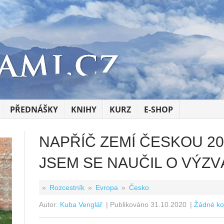
PŘEDNÁŠKY
KNIHY
KURZ
E-SHOP
NAPŘÍČ ZEMÍ ČESKOU 202
JSEM SE NAUČIL O VÝZ
»
Rozcestník
»
Evropa
»
Česko
Autor:
Kuba Venglář
| Publikováno
31.10.2020
|
Žádné k