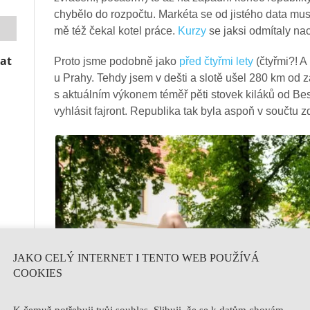
chybělo do rozpočtu. Markéta se od jistého data mus
mě též čekal kotel práce.
Kurzy
se jaksi odmítaly na
vat
Proto jsme podobně jako
před čtyřmi lety
(čtyřmi?! A
u Prahy. Tehdy jsem v dešti a slotě ušel 280 km od 
s aktuálním výkonem téměř pěti stovek kiláků od Be
vyhlásit fajront. Republika tak byla aspoň v součtu z
JAKO CELÝ INTERNET I TENTO WEB POUŽÍVÁ
COOKIES
K čemuž potřebuji tvůj souhlas. Slibuji, že se k datům chovám