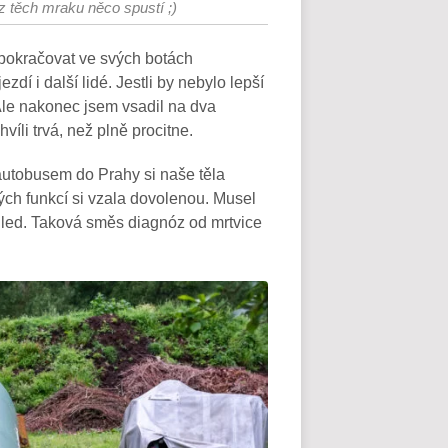
 z těch mraku něco spustí ;)
 pokračovat ve svých botách
í i další lidé. Jestli by nebylo lepší
Ale nakonec jsem vsadil na dva
víli trvá, než plně procitne.
autobusem do Prahy si naše těla
ých funkcí si vzala dovolenou. Musel
led. Taková směs diagnóz od mrtvice