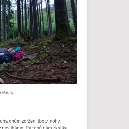
irákem.
noha dnům zdržení (boty, nohy,
y nestíháme. Pár dnů nám zkrátka