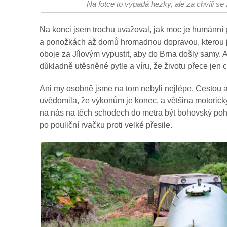
Na fotce to vypadá hezky, ale za chvíli se
Na konci jsem trochu uvažoval, jak moc je humánní
a ponožkách až domů hromadnou dopravou, kterou jezd
oboje za Jílovým vypustit, aby do Brna došly samy. 
důkladně utěsněné pytle a víru, že životu přece jen ch
Ani my osobně jsme na tom nebyli nejlépe. Cestou 
uvědomila, že výkonům je konec, a většina motorick
na nás na těch schodech do metra být bohovský poh
po pouliční rvačku proti velké přesile.