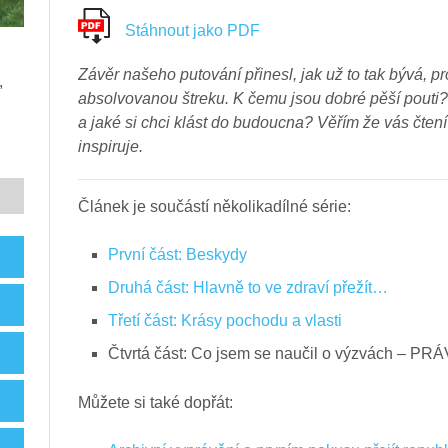
Stáhnout jako PDF
Závěr našeho putování přinesl, jak už to tak bývá, pr
,
absolvovanou štreku. K čemu jsou dobré pěší pouti?
a jaké si chci klást do budoucna? Věřím že vás čtení 
inspiruje.
Článek je součástí několikadílné série:
První část: Beskydy
Druhá část: Hlavně to ve zdraví přežít…
Třetí část: Krásy pochodu a vlasti
Čtvrtá část: Co jsem se naučil o výzvách – P
Můžete si také dopřát: