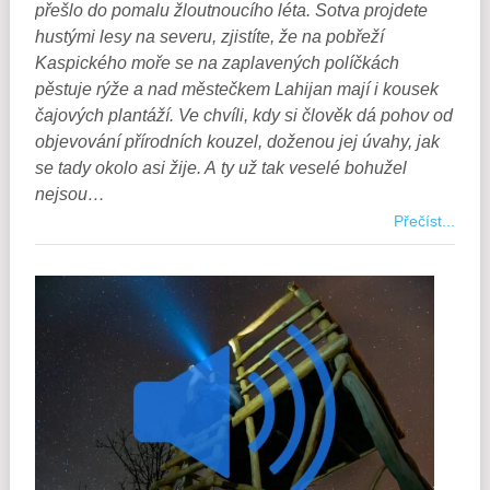
přešlo do pomalu žloutnoucího léta. Sotva projdete
hustými lesy na severu, zjistíte, že na pobřeží
Kaspického moře se na zaplavených políčkách
pěstuje rýže a nad městečkem Lahijan mají i kousek
čajových plantáží. Ve chvíli, kdy si člověk dá pohov od
objevování přírodních kouzel, doženou jej úvahy, jak
se tady okolo asi žije. A ty už tak veselé bohužel
nejsou…
Přečíst...