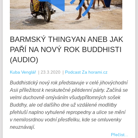
BARMSKÝ THINGYAN ANEB JAK
PAŘÍ NA NOVÝ ROK BUDDHISTI
(AUDIO)
Kuba Venglář
|
23.3.2020
|
Podcast Za horami.cz
Buddhistický nový rok představuje v celé jihovýchodní
Asii příležitost k neskutečné pětidenní párty. Začíná se
velmi duchovně omýváním všudypřítomných sošek
Buddhy, ale od dalšího dne už vzdálené modlitby
přehluší naplno vyhulené repropedny a ulice se mění
v nemilosrdnou vodní přestřelku, kde se omluvenky
neuznávají.
Přečíst...