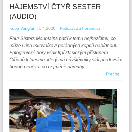
HÁJEMSTVÍ ČTYŘ SESTER
(AUDIO)
Kuba Venglář
|
1.4.2020
|
Podcast Za horami.cz
Four Sisters Mountains patří k tomu nejhezčímu, co
může Čína milovníkovi pořádných kopců nabídnout.
Fotogenické hory však trpí klasickým přístupem
Číňanů k turismu, který má návštěvníky stát především
hodně peněz a co nejméně námahy.
Přečíst...