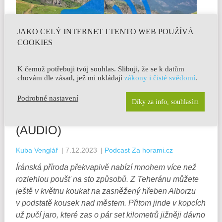
JAKO CELÝ INTERNET I TENTO WEB POUŽÍVÁ
COOKIES
K čemuž potřebuji tvůj souhlas. Slibuji, že se k datům
chovám dle zásad, jež mi ukládají
zákony i čisté svědomí
.
SVĚŽÍ JARO NA SEVERU ÍRÁNU
Podrobné nastavení
Díky za info, souhlasím
A VZÁCNÝ ZÁVAN SVOBODY
(AUDIO)
Kuba Venglář
|
7.12.2023
|
Podcast Za horami.cz
Íránská příroda překvapivě nabízí mnohem více než
rozlehlou poušť na sto způsobů. Z Teheránu můžete
ještě v květnu koukat na zasněžený hřeben Alborzu
v podstatě kousek nad městem. Přitom jinde v kopcích
už pučí jaro, které zas o pár set kilometrů jižněji dávno