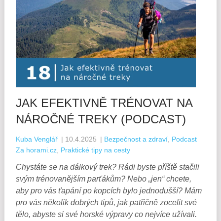
JAK EFEKTIVNĚ TRÉNOVAT NA
NÁROČNÉ TREKY (PODCAST)
Kuba Venglář
|
10.4.2025
|
Bezpečnost a zdraví
,
Podcast
Za horami.cz
,
Praktické tipy na cesty
Chystáte se na dálkový trek? Rádi byste příště stačili
svým trénovanějším parťákům? Nebo „jen“ chcete,
aby pro vás ťapání po kopcích bylo jednodušší? Mám
pro vás několik dobrých tipů, jak patřičně zocelit své
tělo, abyste si své horské výpravy co nejvíce užívali.