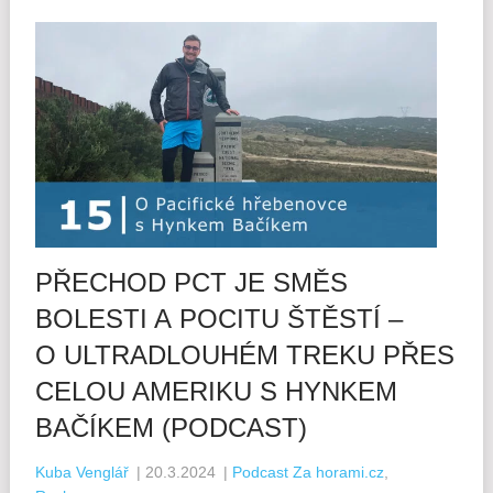
PŘECHOD PCT JE SMĚS
BOLESTI A POCITU ŠTĚSTÍ –
O ULTRADLOUHÉM TREKU PŘES
CELOU AMERIKU S HYNKEM
BAČÍKEM (PODCAST)
Kuba Venglář
|
20.3.2024
|
Podcast Za horami.cz
,