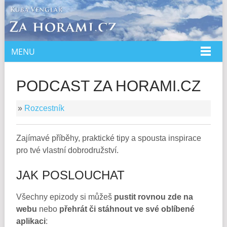
MENU
DOMŮ
O MNĚ
PODCAST ZA HORAMI.CZ
SPOLUPRÁCE
»
Rozcestník
PŘEDNÁŠKY
KNIHY
Zajímavé příběhy, praktické tipy a spousta inspirace
KURZ
pro tvé vlastní dobrodružství.
E-SHOP
JAK POSLOUCHAT
Všechny epizody si můžeš
pustit rovnou zde na
webu
nebo
přehrát či stáhnout ve své oblíbené
aplikaci
: