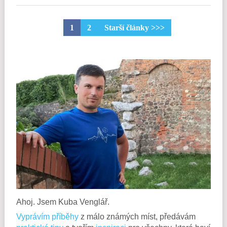
1
2
Starší články >>>
Ahoj. Jsem Kuba Venglář.
Vyprávím příběhy
z málo známých míst, předávám