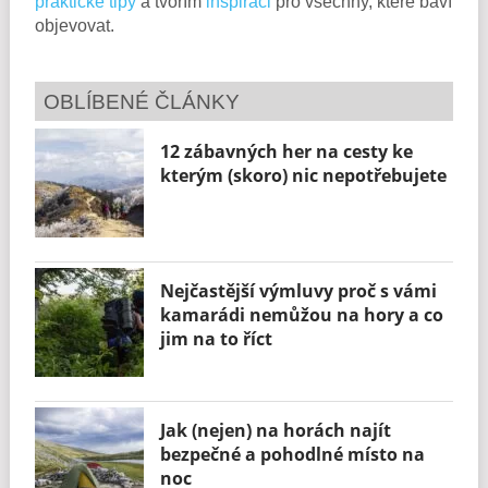
praktické tipy
a tvořím
inspiraci
pro všechny, které baví
objevovat.
OBLÍBENÉ ČLÁNKY
12 zábavných her na cesty ke
kterým (skoro) nic nepotřebujete
Nejčastější výmluvy proč s vámi
kamarádi nemůžou na hory a co
jim na to říct
Jak (nejen) na horách najít
bezpečné a pohodlné místo na
noc