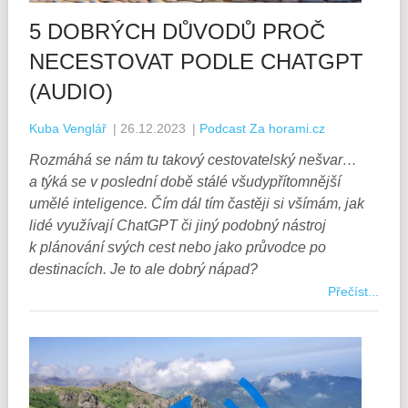
5 DOBRÝCH DŮVODŮ PROČ
NECESTOVAT PODLE CHATGPT
(AUDIO)
Kuba Venglář
|
26.12.2023
|
Podcast Za horami.cz
Rozmáhá se nám tu takový cestovatelský nešvar…
a týká se v poslední době stálé všudypřítomnější
umělé inteligence. Čím dál tím častěji si všímám, jak
lidé využívají ChatGPT či jiný podobný nástroj
k plánování svých cest nebo jako průvodce po
destinacích. Je to ale dobrý nápad?
Přečíst...