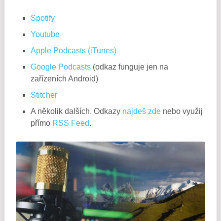
Spotify
Youtube
Apple Podcasts (iTunes)
Google Podcasts
(odkaz funguje jen na
zařízeních Android)
Stitcher
A několik dalších. Odkazy
najdeš zde
nebo využij
přímo
RSS Feed
.