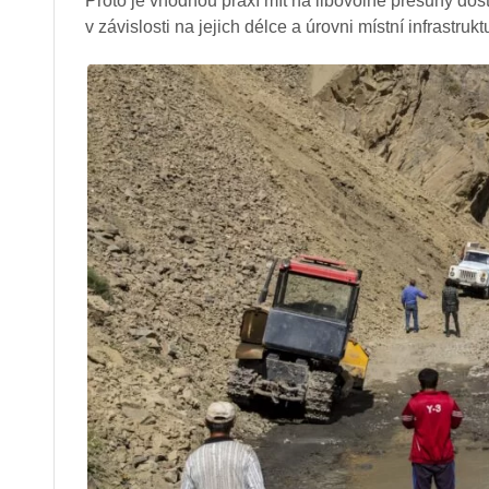
Proto je vhodnou praxí mít na libovolné přesuny do
v závislosti na jejich délce a úrovni místní infrastruk