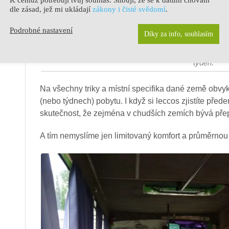
dle zásad, jež mi ukládají
zákony i čisté svědomí
.
Podrobné nastavení
Díky za info, souhlasím
Na stopu v Norsku. Frekvence na této konkrétní cestě
týden.
Na všechny triky a místní specifika dané země obvyk
(nebo týdnech) pobytu. I když si leccos zjistíte před
skutečnost, že zejména v chudších zemích bývá pře
A tím nemyslíme jen limitovaný komfort a průměrnou 