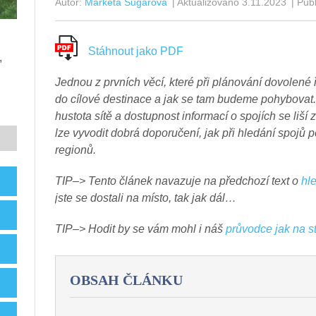
Autor:
Markéta Šugarová
| Aktualizováno 3.11.2023
| Pub
Stáhnout jako PDF
,
Jednou z prvních věcí, které při plánování dovolené
do cílové destinace a jak se tam budeme pohybovat. 
hustota sítě a dostupnost informací o spojích se liš
lze vyvodit dobrá doporučení, jak při hledání spojů 
regionů.
TIP–> Tento článek navazuje na předchozí text o
hl
jste se dostali na místo, tak jak dál…
TIP–> Hodit by se vám mohl i náš
průvodce jak na s
OBSAH ČLÁNKU