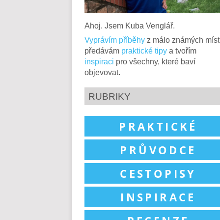
Ahoj. Jsem Kuba Venglář.
Vyprávím příběhy
z málo známých míst
předávám
praktické tipy
a tvořím
inspiraci
pro všechny, které baví
objevovat.
RUBRIKY
PRAKTICKÉ
PRŮVODCE
CESTOPISY
INSPIRACE