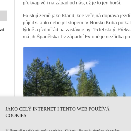
překvapivě i na západ od nás, už je to jen horší.
Existují země jako Island, kde veřejná doprava jezdí 
půjčit si auto nebo jet stopem. V Norsku Kuba potka
vat
týdně a jízdní řád na zastávce byl 15 let starý. Pře
má jih Španělska. I v západní Evropě je nezřídka pr
JAKO CELÝ INTERNET I TENTO WEB POUŽÍVÁ
COOKIES
K čemuž potřebuji tvůj souhlas. Slibuji, že se k datům chovám