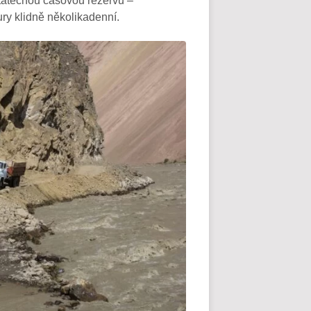
statečnou časovou rezervu –
tury klidně několikadenní.