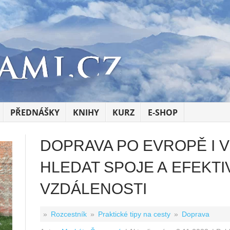
PŘEDNÁŠKY
KNIHY
KURZ
E-SHOP
DOPRAVA PO EVROPĚ I V
HLEDAT SPOJE A EFEKT
VZDÁLENOSTI
»
Rozcestník
»
Praktické tipy na cesty
»
Doprava