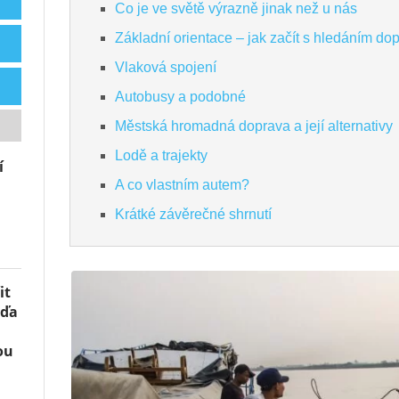
Co je ve světě výrazně jinak než u nás
Základní orientace – jak začít s hledáním do
Vlaková spojení
Autobusy a podobné
Městská hromadná doprava a její alternativy
Lodě a trajekty
í
A co vlastním autem?
Krátké závěrečné shrnutí
it
áďa
ou