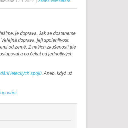
likováno
17.1.2022
|
Žádné komentáře
 řešíme, je doprava. Jak se dostaneme
Veřejná doprava, její spolehlivost,
í zemi od země. Z našich zkušeností ale
postupovat a co čekat od jednotlivých
edání leteckých spojů
. Aneb, když už
topování
.