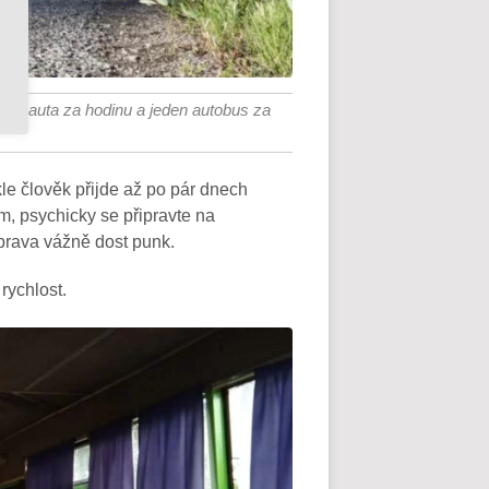
 tři auta za hodinu a jeden autobus za
le člověk přijde až po pár dnech
em, psychicky se připravte na
prava vážně dost punk.
rychlost.