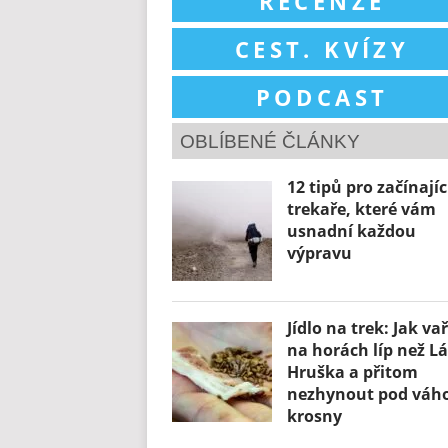
RECENZE
CEST. KVÍZY
PODCAST
OBLÍBENÉ ČLÁNKY
12 tipů pro začínajíc
trekaře, které vám
usnadní každou
výpravu
Jídlo na trek: Jak vař
na horách líp než L
Hruška a přitom
nezhynout pod váh
krosny