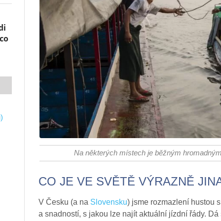
di
co
)
Na některých místech je běžným hromadným 
CO JE VE SVĚTĚ VÝRAZNĚ JIN
V Česku (a na
Slovensku
) jsme rozmazlení hustou sí
a snadností, s jakou lze najít aktuální jízdní řády. Dá