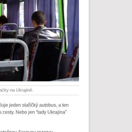
čky na Ukrajině.
uje jeden stařičký autobus, a ten
 cesty. Nebo jen “tady Ukrajina”