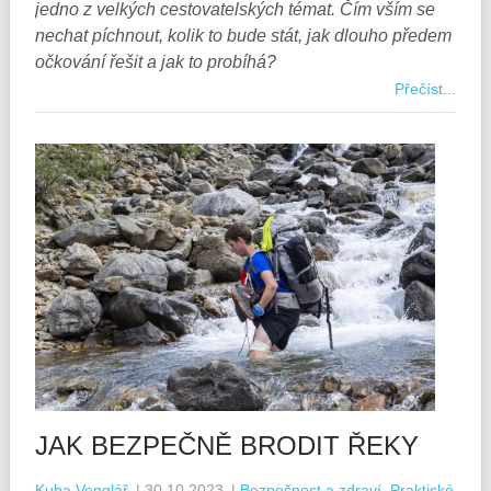
jedno z velkých cestovatelských témat. Čím vším se
nechat píchnout, kolik to bude stát, jak dlouho předem
očkování řešit a jak to probíhá?
Přečíst...
JAK BEZPEČNĚ BRODIT ŘEKY
Kuba Venglář
|
30.10.2023
|
Bezpečnost a zdraví
,
Praktické