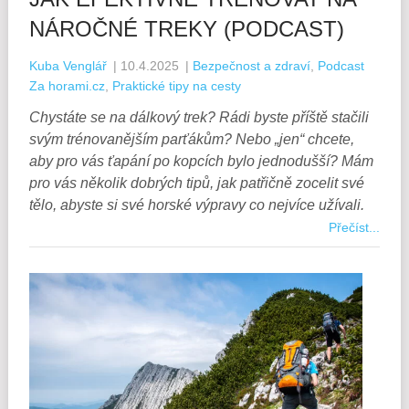
NÁROČNÉ TREKY (PODCAST)
Kuba Venglář
|
10.4.2025
|
Bezpečnost a zdraví
,
Podcast
Za horami.cz
,
Praktické tipy na cesty
Chystáte se na dálkový trek? Rádi byste příště stačili
svým trénovanějším parťákům? Nebo „jen“ chcete,
aby pro vás ťapání po kopcích bylo jednodušší? Mám
pro vás několik dobrých tipů, jak patřičně zocelit své
tělo, abyste si své horské výpravy co nejvíce užívali.
Přečíst...