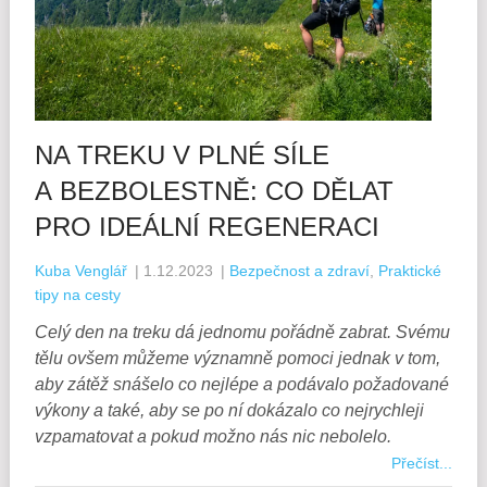
NA TREKU V PLNÉ SÍLE
A BEZBOLESTNĚ: CO DĚLAT
PRO IDEÁLNÍ REGENERACI
Kuba Venglář
|
1.12.2023
|
Bezpečnost a zdraví
,
Praktické
tipy na cesty
Celý den na treku dá jednomu pořádně zabrat. Svému
tělu ovšem můžeme významně pomoci jednak v tom,
aby zátěž snášelo co nejlépe a podávalo požadované
výkony a také, aby se po ní dokázalo co nejrychleji
vzpamatovat a pokud možno nás nic nebolelo.
Přečíst...