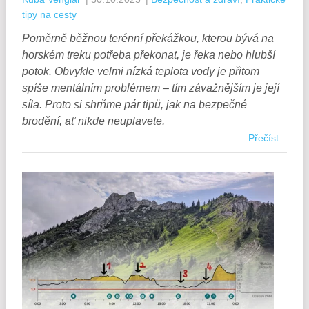
tipy na cesty
Poměrně běžnou terénní překážkou, kterou bývá na
horském treku potřeba překonat, je řeka nebo hlubší
potok. Obvykle velmi nízká teplota vody je přitom
spíše mentálním problémem – tím závažnějším je její
síla. Proto si shrňme pár tipů, jak na bezpečné
brodění, ať nikde neuplavete.
Přečíst...