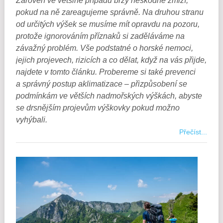
Zároveň ve většině případů brzy neškodně zmizí,
pokud na ně zareagujeme správně. Na druhou stranu
od určitých výšek se musíme mít opravdu na pozoru,
protože ignorováním příznaků si zaděláváme na
závažný problém. Vše podstatné o horské nemoci,
jejich projevech, rizicích a co dělat, když na vás přijde,
najdete v tomto článku. Probereme si také prevenci
a správný postup aklimatizace – přizpůsobení se
podmínkám ve větších nadmořských výškách, abyste
se drsnějším projevům výškovky pokud možno
vyhýbali.
Přečíst...