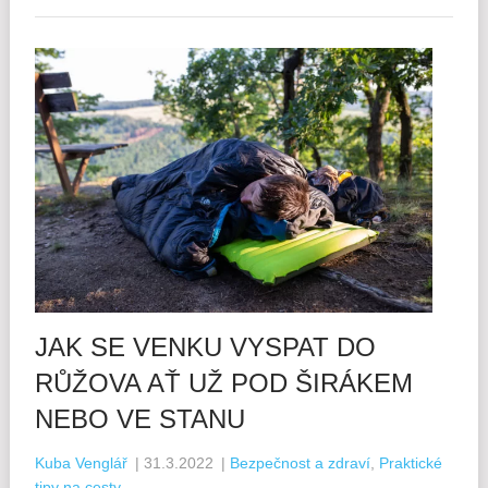
JAK SE VENKU VYSPAT DO
RŮŽOVA AŤ UŽ POD ŠIRÁKEM
NEBO VE STANU
Kuba Venglář
|
31.3.2022
|
Bezpečnost a zdraví
,
Praktické
tipy na cesty