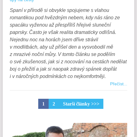
Spaní v přírodě si obvykle spojujeme s vlahou
romantikou pod hvězdným nebem, kdy nás ráno ze
spacáku vyženou až přespříliš hřejivé sluneční
paprsky. Často je však realita dramaticky odlišná.
Nejednu noc na horách jsem dříve strávil
v modlitbách, aby už přišel den a vysvobodil mě
z mrazivé noční můry. V tomto článku se podělím
o své zkušenosti, jak si z nocování na cestách nedělat
boj o přežití a jak si naopak zdravý spánek dopřát
i v náročných podmínkách co nejkomfortněji.
Přečíst...
1
2
Starší články >>>