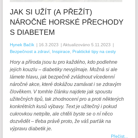
JAK SI UŽÍT (A PŘEŽÍT)
NÁROČNÉ HORSKÉ PŘECHODY
S DIABETEM
Hynek Bačík
|
16.3.2023
| Aktualizováno 5.11.2023
|
Bezpečnost a zdraví
,
Inspirace
,
Praktické tipy na cesty
Hory a příroda jsou tu pro každého, kdo podlehne
jejich kouzlu – diabetiky nevyjímaje. Možná si ale
lámete hlavu, jak bezpečně zvládnout vícedenní
náročné akce, které dokážou zamávat i se zdravým
člověkem. V tomhle článku najdete jak spoustu
užitečných tipů, tak zhodnocení pro a proti některých
konkrétních kusů výbavy. Text je užitečný i pokud
cukrovkou netrpíte, ale chtěli byste se o ní něco
dozvědět – třeba právě proto, že váš parťák na
výpravu diabetik je.
Přečíst...