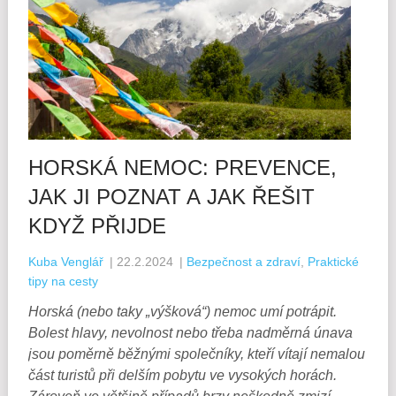
HORSKÁ NEMOC: PREVENCE,
JAK JI POZNAT A JAK ŘEŠIT
KDYŽ PŘIJDE
Kuba Venglář
|
22.2.2024
|
Bezpečnost a zdraví
,
Praktické
tipy na cesty
Horská (nebo taky „výšková“) nemoc umí potrápit.
Bolest hlavy, nevolnost nebo třeba nadměrná únava
jsou poměrně běžnými společníky, kteří vítají nemalou
část turistů při delším pobytu ve vysokých horách.