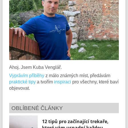
Ahoj. Jsem Kuba Venglář.
Vyprávím příběhy
z málo známých míst, předávám
praktické tipy
a tvořím
inspiraci
pro všechny, které baví
objevovat.
OBLÍBENÉ ČLÁNKY
12 tipů pro začínající trekaře,
které vám usnadní každou