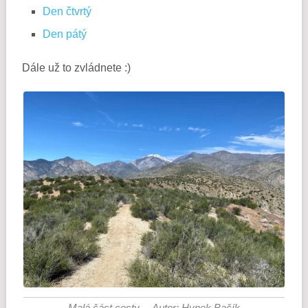
Den čtvrtý
Den pátý
Dále už to zvládnete :)
Malá část cesty… Autor: Hynek Bačík