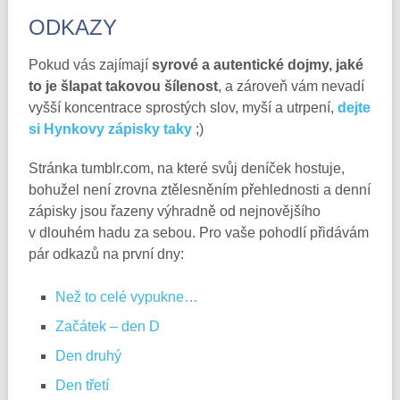
ODKAZY
Pokud vás zajímají
syrové a autentické dojmy, jaké
to je šlapat takovou šílenost
, a zároveň vám nevadí
vyšší koncentrace sprostých slov, myší a utrpení,
dejte
si Hynkovy zápisky taky
;)
Stránka tumblr.com, na které svůj deníček hostuje,
bohužel není zrovna ztělesněním přehlednosti a denní
zápisky jsou řazeny výhradně od nejnovějšího
v dlouhém hadu za sebou. Pro vaše pohodlí přidávám
pár odkazů na první dny:
Než to celé vypukne…
Začátek – den D
Den druhý
Den třetí