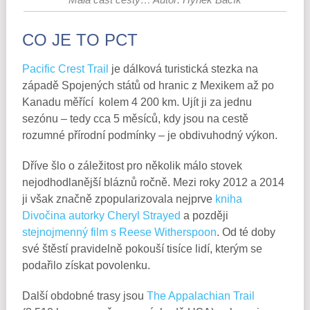
CO JE TO PCT
Pacific Crest Trail
je dálková turistická stezka na
západě Spojených států od hranic z Mexikem až po
Kanadu měřící kolem 4 200 km. Ujít ji za jednu
sezónu – tedy cca 5 měsíců, kdy jsou na cestě
rozumné přírodní podmínky – je obdivuhodný výkon.
Dříve šlo o záležitost pro několik málo stovek
nejodhodlanější bláznů ročně. Mezi roky 2012 a 2014
ji však značně zpopularizovala nejprve
kniha
Divočina autorky Cheryl Strayed
a později
stejnojmenný film s Reese Witherspoon
. Od té doby
své štěstí pravidelně pokouší tisíce lidí, kterým se
podařilo získat povolenku.
Další obdobné trasy jsou
The Appalachian Trail