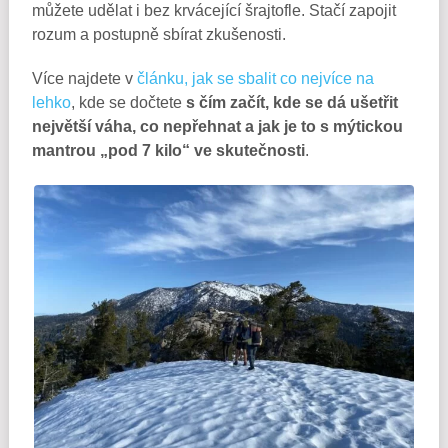
můžete udělat i bez krvácející šrajtofle. Stačí zapojit
rozum a postupně sbírat zkušenosti.
Více najdete v
článku, jak se sbalit co nejvíce na
lehko
, kde se dočtete
s čím začít, kde se dá ušetřit
největší váha, co nepřehnat a jak je to s mýtickou
mantrou „pod 7 kilo“ ve skutečnosti
.