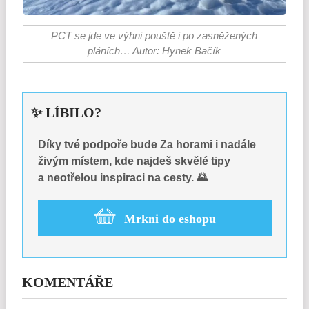
PCT se jde ve výhni pouště i po zasněžených
pláních… Autor: Hynek Bačík
✨ LÍBILO?
Díky tvé podpoře bude Za horami i nadále
živým místem, kde najdeš skvělé tipy
a neotřelou inspiraci na cesty. 🌄
Mrkni do eshopu
KOMENTÁŘE