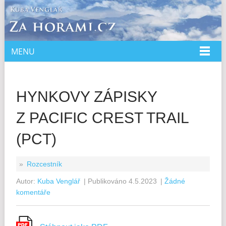
MENU
DOMŮ
O MNĚ
SPOLUPRÁCE
HYNKOVY ZÁPISKY
PŘEDNÁŠKY
Z PACIFIC CREST TRAIL
KNIHY
(PCT)
KURZ
»
Rozcestník
E-SHOP
Autor:
Kuba Venglář
| Publikováno
4.5.2023
|
Žádné
komentáře