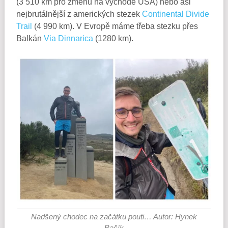
(3 510 km pro změnu na východě USA) nebo asi
nejbrutálnější z amerických stezek
Continental Divide
Trail
(4 990 km). V Evropě máme třeba stezku přes
Balkán
Via Dinnarica
(1280 km).
Nadšený chodec na začátku pouti… Autor: Hynek
Bačík