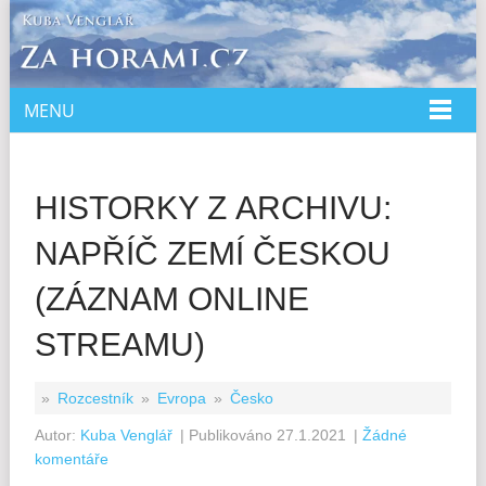
MENU
DOMŮ
O MNĚ
SPOLUPRÁCE
HISTORKY Z ARCHIVU:
PŘEDNÁŠKY
NAPŘÍČ ZEMÍ ČESKOU
KNIHY
(ZÁZNAM ONLINE
KURZ
STREAMU)
E-SHOP
»
Rozcestník
»
Evropa
»
Česko
Autor:
Kuba Venglář
| Publikováno
27.1.2021
|
Žádné
komentáře