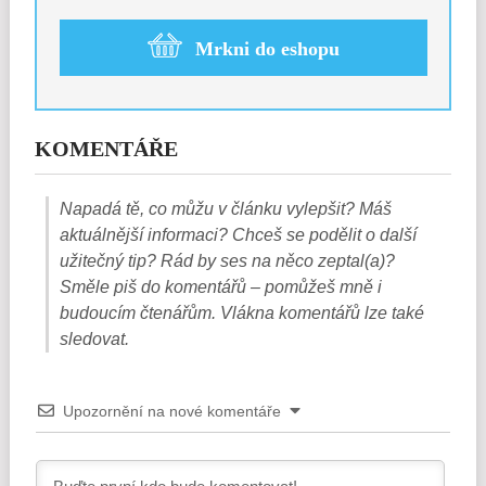
Mrkni do eshopu
KOMENTÁŘE
Napadá tě, co můžu v článku vylepšit? Máš
aktuálnější informaci? Chceš se podělit o další
užitečný tip? Rád by ses na něco zeptal(a)?
Směle piš do komentářů – pomůžeš mně i
budoucím čtenářům. Vlákna komentářů lze také
sledovat.
Upozornění na nové komentáře