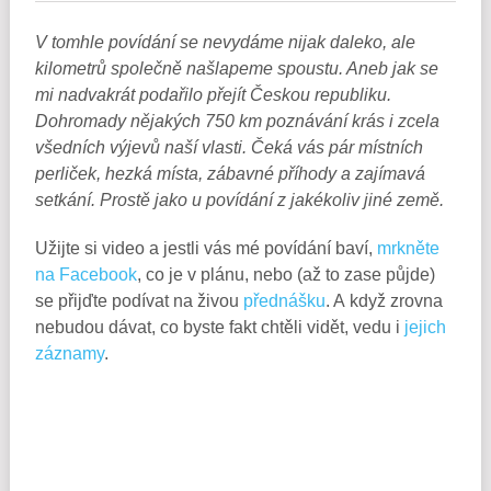
V tomhle povídání se nevydáme nijak daleko, ale
kilometrů společně našlapeme spoustu. Aneb jak se
mi nadvakrát podařilo přejít Českou republiku.
Dohromady nějakých 750 km poznávání krás i zcela
všedních výjevů naší vlasti. Čeká vás pár místních
perliček, hezká místa, zábavné příhody a zajímavá
setkání. Prostě jako u povídání z jakékoliv jiné země.
Užijte si video a jestli vás mé povídání baví,
mrkněte
na Facebook
, co je v plánu, nebo (až to zase půjde)
se přijďte podívat na živou
přednášku
. A když zrovna
nebudou dávat, co byste fakt chtěli vidět, vedu i
jejich
záznamy
.